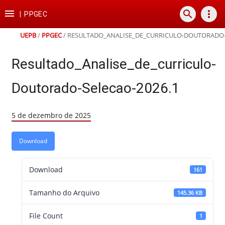
Ir
Ir
Ir
Ir

search
more_vert
para
para
para
para
|
PPGEC
o
o
a
o
conteúdo
menu
busca
rodapé
UEPB
/
PPGEC
/
RESULTADO_ANALISE_DE_CURRICULO-DOUTORADO-
Resultado_Analise_de_curriculo-
Doutorado-Selecao-2026.1
5 de dezembro de 2025
Download
Download
161
Tamanho do Arquivo
145.36 KB
File Count
1