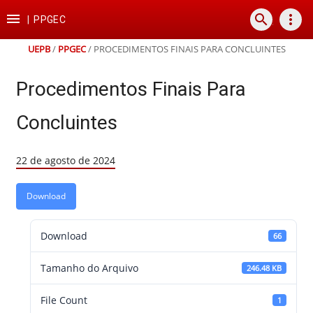
Ir
Ir
Ir
Ir

search
more_vert
para
para
para
para
|
PPGEC
o
o
a
o
conteúdo
menu
busca
rodapé
UEPB
/
PPGEC
/
PROCEDIMENTOS FINAIS PARA CONCLUINTES
Procedimentos Finais Para
Concluintes
22 de agosto de 2024
Download
Download
66
Tamanho do Arquivo
246.48 KB
File Count
1