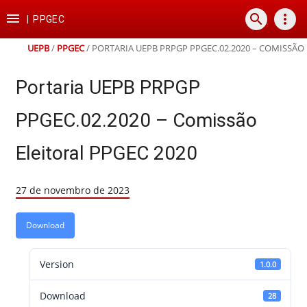
Ir
Ir
Ir
Ir

search
more_vert
para
para
para
para
|
PPGEC
o
o
a
o
conteúdo
menu
busca
rodapé
UEPB
/
PPGEC
/
PORTARIA UEPB PRPGP PPGEC.02.2020 – COMISSÃO 
Portaria UEPB PRPGP
PPGEC.02.2020 – Comissão
Eleitoral PPGEC 2020
27 de novembro de 2023
Download
Version
1.0.0
Download
28