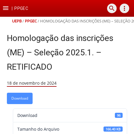
Ir
Ir
Ir
Ir

search
more_vert
para
para
para
para
|
PPGEC
o
o
a
o
conteúdo
menu
busca
rodapé
UEPB
/
PPGEC
/
HOMOLOGAÇÃO DAS INSCRIÇÕES (ME) – SELEÇÃO 202
Homologação das inscrições
(ME) – Seleção 2025.1. –
RETIFICADO
18 de novembro de 2024
Download
Download
96
Tamanho do Arquivo
166.40 KB