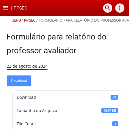
Ir
Ir
Ir
Ir

search
more_vert
para
para
para
para
|
PPGEC
o
o
a
o
conteúdo
menu
busca
rodapé
UEPB
/
PPGEC
/
FORMULÁRIO PARA RELATÓRIO DO PROFESSOR AV
Formulário para relatório do
professor avaliador
22 de agosto de 2024
Download
Download
79
Tamanho do Arquivo
46.37 KB
File Count
1