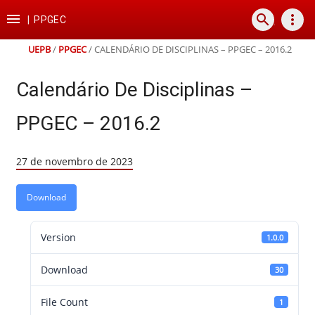
Ir
Ir
Ir
Ir

search
more_vert
para
para
para
para
|
PPGEC
o
o
a
o
conteúdo
menu
busca
rodapé
UEPB
/
PPGEC
/
CALENDÁRIO DE DISCIPLINAS – PPGEC – 2016.2
Calendário De Disciplinas –
PPGEC – 2016.2
27 de novembro de 2023
Download
Version
1.0.0
Download
30
File Count
1