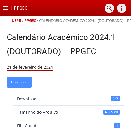
Ir
Ir
Ir
Ir

search
more_vert
para
para
para
para
|
PPGEC
o
o
a
o
conteúdo
menu
busca
rodapé
UEPB
/
PPGEC
/
CALENDÁRIO ACADÊMICO 2024.1 (DOUTORADO) – P
Calendário Acadêmico 2024.1
(DOUTORADO) – PPGEC
21 de fevereiro de 2024
Download
Download
247
Tamanho do Arquivo
67.65 KB
File Count
1