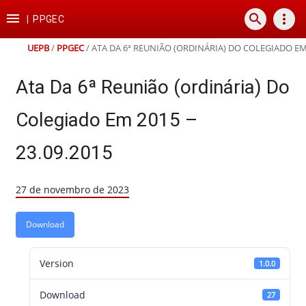
Ir
Ir
Ir
Ir

search
more_vert
para
para
para
para
|
PPGEC
o
o
a
o
conteúdo
menu
busca
rodapé
UEPB
/
PPGEC
/
ATA DA 6ª REUNIÃO (ORDINÁRIA) DO COLEGIADO EM 
Ata Da 6ª Reunião (ordinária) Do
Colegiado Em 2015 –
23.09.2015
27 de novembro de 2023
Download
Version
1.0.0
Download
27