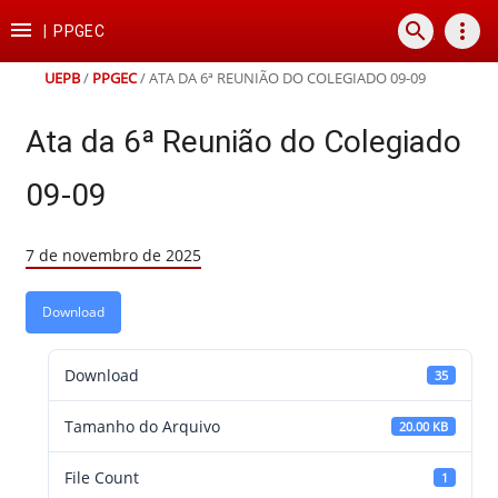
Ir
Ir
Ir
Ir

search
more_vert
para
para
para
para
|
PPGEC
o
o
a
o
conteúdo
menu
busca
rodapé
UEPB
/
PPGEC
/
ATA DA 6ª REUNIÃO DO COLEGIADO 09-09
Ata da 6ª Reunião do Colegiado
09-09
7 de novembro de 2025
Download
Download
35
Tamanho do Arquivo
20.00 KB
File Count
1