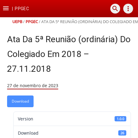
Ir
Ir
Ir
Ir

search
more_vert
para
para
para
para
|
PPGEC
o
o
a
o
conteúdo
menu
busca
rodapé
UEPB
/
PPGEC
/
ATA DA 5ª REUNIÃO (ORDINÁRIA) DO COLEGIADO EM 
Ata Da 5ª Reunião (ordinária) Do
Colegiado Em 2018 –
27.11.2018
27 de novembro de 2023
Download
Version
1.0.0
Download
26