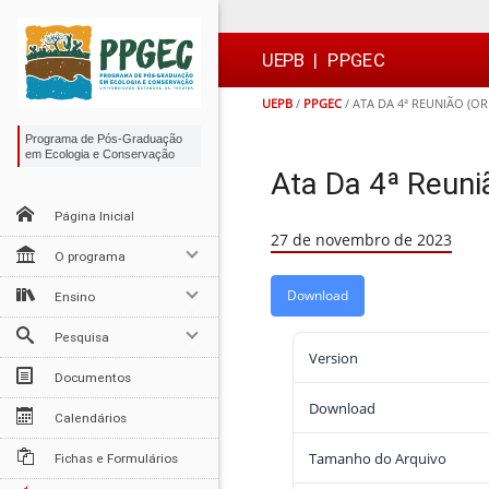
Ir
Ir
Ir
Ir
para
para
para
para
o
o
a
o

UEPB
|
PPGEC
conteúdo
menu
busca
rodapé
UEPB
/
PPGEC
/
ATA DA 4ª REUNIÃO (OR
Programa de Pós-Graduação
em Ecologia e Conservação
Ata Da 4ª Reuni
Página Inicial
27 de novembro de 2023
O programa
Download
Ensino
Pesquisa
Version
Documentos
Download
Calendários
Tamanho do Arquivo
Fichas e Formulários