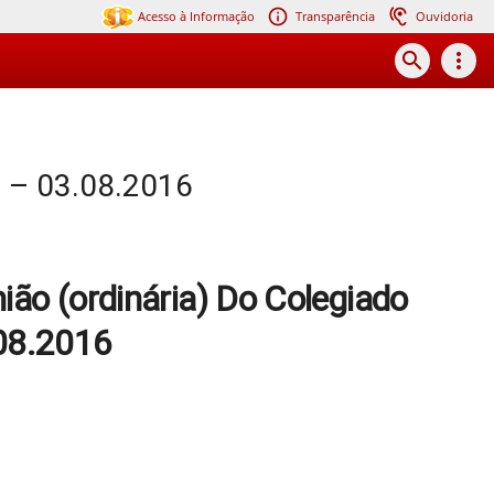
Acesso à Informação
Transparência
Ouvidoria
search
more_vert
6 – 03.08.2016
ião (ordinária) Do Colegiado
08.2016