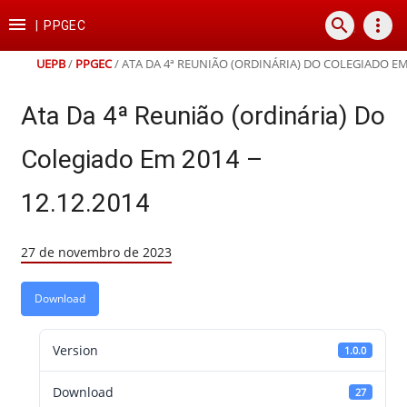
Ir
Ir
Ir
Ir

search
more_vert
para
para
para
para
|
PPGEC
o
o
a
o
conteúdo
menu
busca
rodapé
UEPB
/
PPGEC
/
ATA DA 4ª REUNIÃO (ORDINÁRIA) DO COLEGIADO EM 
Ata Da 4ª Reunião (ordinária) Do
Colegiado Em 2014 –
12.12.2014
27 de novembro de 2023
Download
Version
1.0.0
Download
27