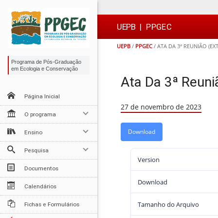
Ir
Ir
Ir
Ir
para
para
para
para
o
o
a
o

UEPB
|
PPGEC
conteúdo
menu
busca
rodapé
UEPB
/
PPGEC
/
ATA DA 3ª REUNIÃO (E
Programa de Pós-Graduação
em Ecologia e Conservação
Ata Da 3ª Reuni
Página Inicial
27 de novembro de 2023
O programa
Download
Ensino
Pesquisa
Version
Documentos
Download
Calendários
Tamanho do Arquivo
Fichas e Formulários