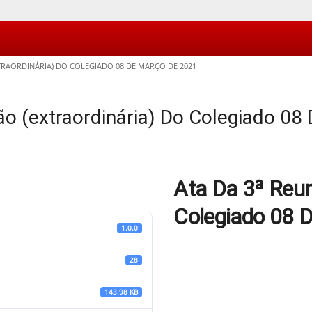
XTRAORDINÁRIA) DO COLEGIADO 08 DE MARÇO DE 2021
ão (extraordinária) Do Colegiado 0
Ata Da 3ª Reun
Colegiado 08 
1.0.0
28
143.98 KB