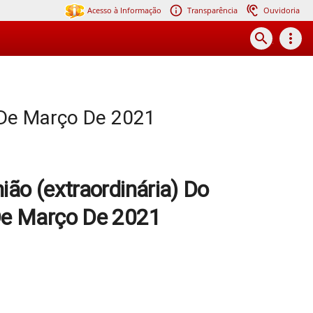
Acesso à Informação
Transparência
Ouvidoria
search
more_vert
8 De Março De 2021
ião (extraordinária) Do
De Março De 2021