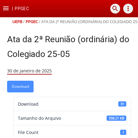
Ir
Ir
Ir
Ir

search
more_vert
para
para
para
para
|
PPGEC
o
o
a
o
conteúdo
menu
busca
rodapé
UEPB
/
PPGEC
/
ATA DA 2ª REUNIÃO (ORDINÁRIA) DO COLEGIADO 25
Ata da 2ª Reunião (ordinária) do
Colegiado 25-05
30 de janeiro de 2025
Download
Download
31
Tamanho do Arquivo
558.21 KB
File Count
1