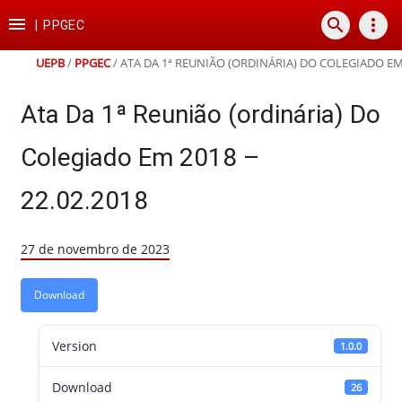
Ir
Ir
Ir
Ir

search
more_vert
para
para
para
para
|
PPGEC
o
o
a
o
conteúdo
menu
busca
rodapé
UEPB
/
PPGEC
/
ATA DA 1ª REUNIÃO (ORDINÁRIA) DO COLEGIADO EM 
Ata Da 1ª Reunião (ordinária) Do
Colegiado Em 2018 –
22.02.2018
27 de novembro de 2023
Download
Version
1.0.0
Download
26