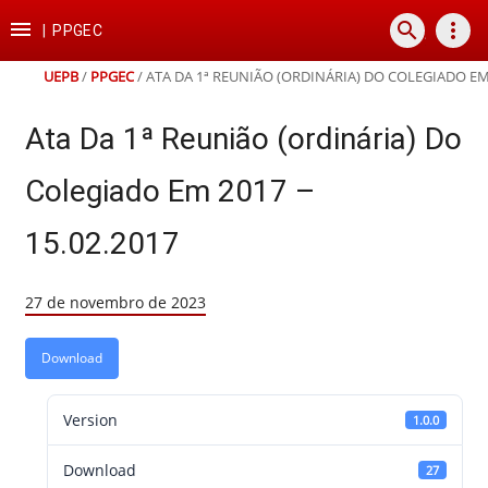
Ir
Ir
Ir
Ir

search
more_vert
para
para
para
para
|
PPGEC
o
o
a
o
conteúdo
menu
busca
rodapé
UEPB
/
PPGEC
/
ATA DA 1ª REUNIÃO (ORDINÁRIA) DO COLEGIADO EM 
Ata Da 1ª Reunião (ordinária) Do
Colegiado Em 2017 –
15.02.2017
27 de novembro de 2023
Download
Version
1.0.0
Download
27