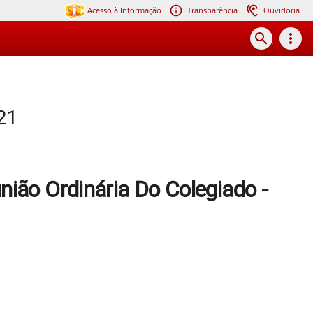
Acesso à Informação
Transparência
Ouvidoria
search
more_vert
-21
nião Ordinária Do Colegiado -