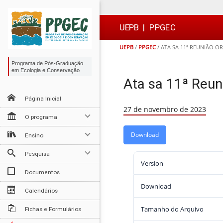
Ir
Ir
Ir
Ir
para
para
para
para
o
o
a
o

UEPB
|
PPGEC
conteúdo
menu
busca
rodapé
UEPB
/
PPGEC
/
ATA SA 11ª REUNIÃO O
Programa de Pós-Graduação
em Ecologia e Conservação
Ata sa 11ª Reun
Página Inicial
27 de novembro de 2023
O programa
Download
Ensino
Pesquisa
Version
Documentos
Download
Calendários
Tamanho do Arquivo
Fichas e Formulários