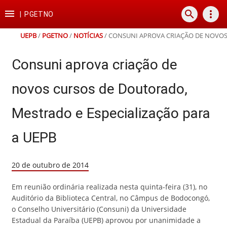
Ir
Ir
Ir
Ir

search
more_vert
para
para
para
para
|
PGETNO
o
o
a
o
conteúdo
menu
busca
rodapé
UEPB
/
PGETNO
/
NOTÍCIAS
/
CONSUNI APROVA CRIAÇÃO DE NOVOS 
Consuni aprova criação de
novos cursos de Doutorado,
Mestrado e Especialização para
a UEPB
20 de outubro de 2014
Em reunião ordinária realizada nesta quinta-feira (31), no
Auditório da Biblioteca Central, no Câmpus de Bodocongó,
o Conselho Universitário (Consuni) da Universidade
Estadual da Paraíba (UEPB) aprovou por unanimidade a